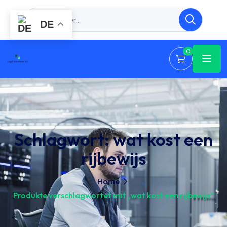
DE
0
Schlagwort:
wat kost een
rijbewijs
Home
Produkte verschlagwortet mit „wat kost een rijbewijs“