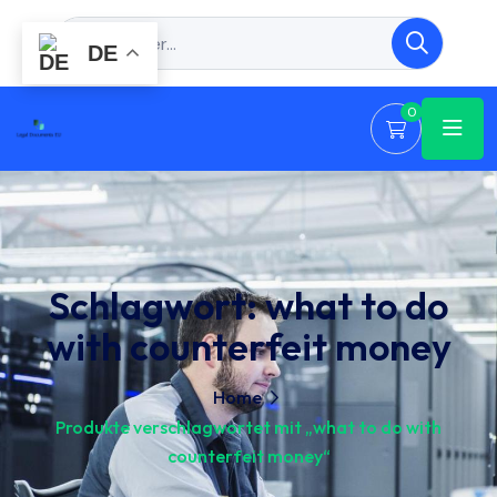
DE
0
Schlagwort:
what to do
with counterfeit money
Home
Produkte verschlagwortet mit „what to do with
counterfeit money“