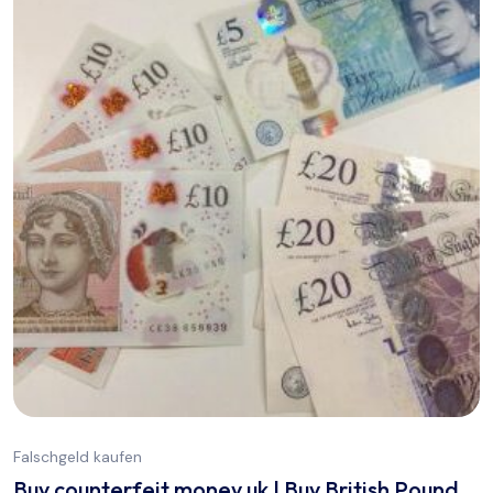
Falschgeld kaufen
Buy counterfeit money uk | Buy British Pound