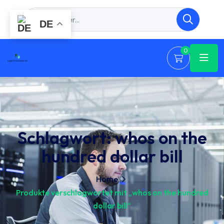
DE
0
Schlagwort:
whos on the
hundred dollar bill
Home
Produkte verschlagwortet mit „whos on the hundred
dollar bill“