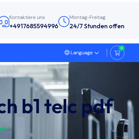
Kontaktiere uns
Montag-Freitag
+4917685594996
24/7 Stunden offen
0
Language
ch b1 telc pdf
 pdf“