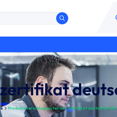
zertifikat deuts
e
Produkte verschlagwortet mit „zertifikat deutsch b1 telc