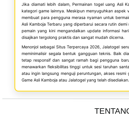
Jika diamati lebih dalam, Permainan togel uang Asli
kategori game lainnya. Meskipun menyuguhkan aspek vis
membuat para pengguna merasa nyaman untuk bermain dal
Asli Kamboja Terbaru yang diperbarui secara rutin dem
pemain yang kini mengandalkan update informasi hari
disajikan tergolong praktis dan sangat mudah dicerna.
Menonjol sebagai Situs Terpercaya 2026, Jalatogel s
meminimalisir segala bentuk gangguan teknis. Baik di
tetap responsif dan sangat ramah bagi pengguna baru. 
menawarkan fleksibilitas tinggi untuk sesi taruhan sa
atau ingin langsung menguji peruntungan, akses resmi 
Game Asli Kamboja atau Jalatogel yang telah disediakan
TENTANG 