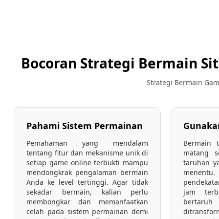
Bocoran Strategi Bermain Si
Strategi Bermain Gam
Pahami Sistem Permainan
Gunakan
Pemahaman yang mendalam
Bermain t
tentang fitur dan mekanisme unik di
matang se
setiap game online terbukti mampu
taruhan y
mendongkrak pengalaman bermain
menentu. 
Anda ke level tertinggi. Agar tidak
pendekata
sekadar bermain, kalian perlu
jam ter
membongkar dan memanfaatkan
bertaru
celah pada sistem permainan demi
ditransfo