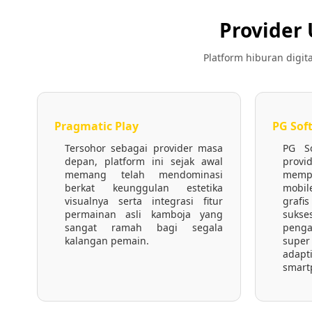
Provider 
Platform hiburan digi
Pragmatic Play
PG Sof
Tersohor sebagai provider masa
PG So
depan, platform ini sejak awal
prov
memang telah mendominasi
memp
berkat keunggulan estetika
mobi
visualnya serta integrasi fitur
grafi
permainan asli kamboja yang
suk
sangat ramah bagi segala
peng
kalangan pemain.
super
adap
smart