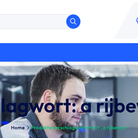
lagwort:
a rijbe
Home
Produkte verschlagwortet mit „a rijbewijs“