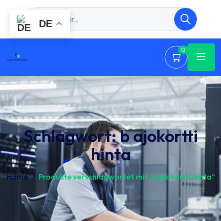
DE
0
Schlagwort:
b ajokortti
hinta
Home
Produkte verschlagwortet mit „b ajokortti hinta“