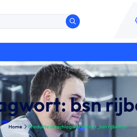
agwort:
bsn rijb
Home
Produkte verschlagwortet mit „bsn rijbewijs“