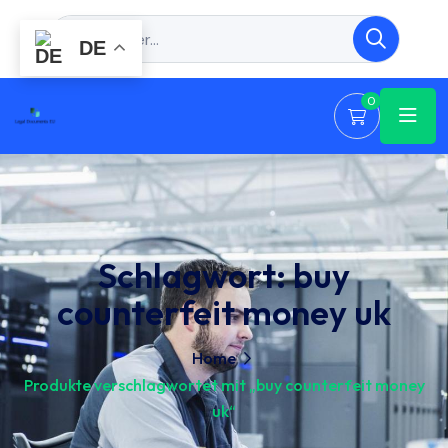
DE
0
Schlagwort:
buy
counterfeit money uk
Home
Produkte verschlagwortet mit „buy counterfeit money
uk“