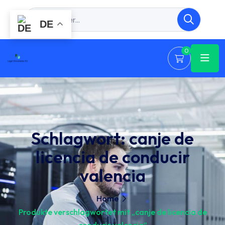
DE
0
Schlagwort:
canje de
licencia de conducir
valencia
Home
Produkte verschlagwortet mit „canje de licencia de