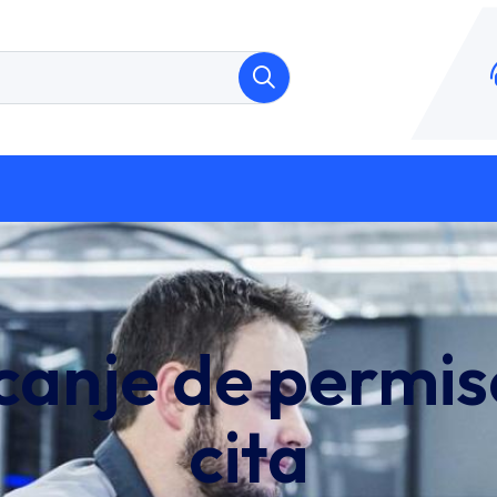
canje de permis
cita