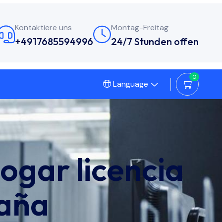
Kontaktiere uns
Montag-Freitag
+4917685594996
24/7 Stunden offen
0
Language
ogar licencia
paña