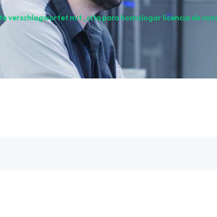
te verschlagwortet mit „cita para homologar licencia de con