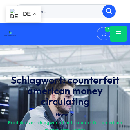
DE
0
Schlagwort:
counterfeit
american money
circulating
Home
Produkte verschlagwortet mit „counterfeit american