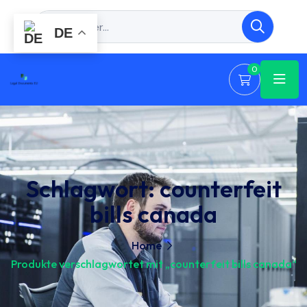
DE
0
Schlagwort:
counterfeit
bills canada
Home
Produkte verschlagwortet mit „counterfeit bills canada“