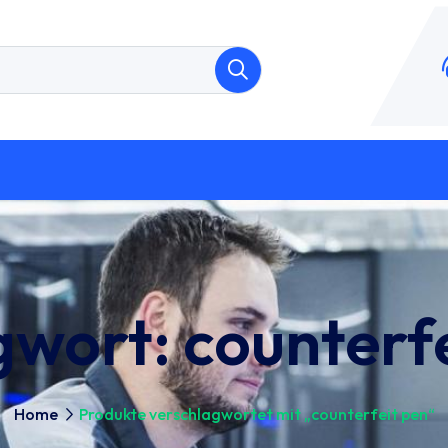
gwort:
counterf
Home
Produkte verschlagwortet mit „counterfeit pen“