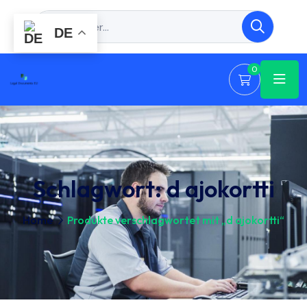
DE
0
Schlagwort:
d ajokortti
Home
Produkte verschlagwortet mit „d ajokortti“