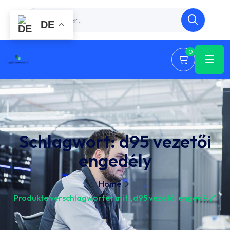
DE
0
Schlagwort:
d95 vezetői
engedély
Home
Produkte verschlagwortet mit „d95 vezetői engedély“