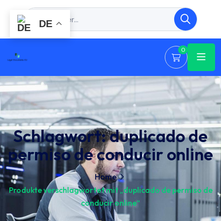
DE
0
Schlagwort:
duplicado de
permiso de conducir online
Home
Produkte verschlagwortet mit „duplicado de permiso de
conducir online“