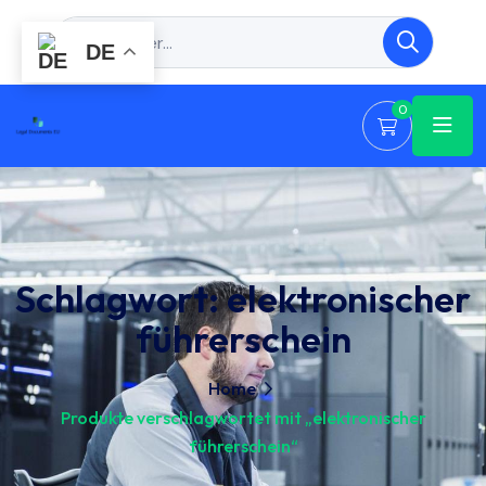
DE
0
Schlagwort:
elektronischer
führerschein
Home
Produkte verschlagwortet mit „elektronischer
führerschein“