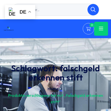
DE
0
Schlagwort:
falschgeld
erkennen stift
Home
Produkte verschlagwortet mit „falschgeld erkennen
stift“