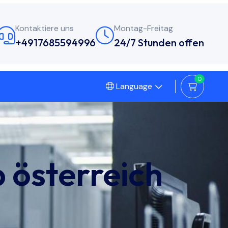
Kontaktiere uns
Montag-Freitag
+4917685594996
24/7 Stunden offen
0
Language
b österreich