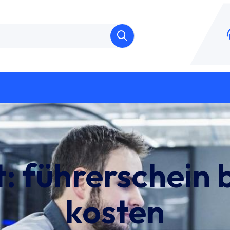
t:
führerschein 
kosten