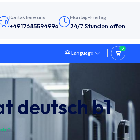
Kontaktiere uns
Montag-Freitag
+4917685594996
24/7 Stunden offen
0
Language
at deutsch b1
h b1“