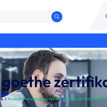
:
goethe zertifik
me
Produkte verschlagwortet mit „goethe zertifikat deutsc