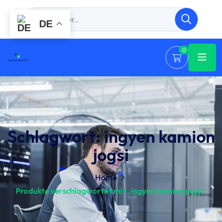
DE
0
Schlagwort:
ingyen kamion
jogsi
Home
Produkte verschlagwortet mit „ingyen kamion jogsi“