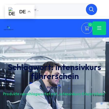
DE
0
Schlagwort:
intensivkurs
führerschein
Home
Produkte verschlagwortet mit „intensivkurs führerschein“