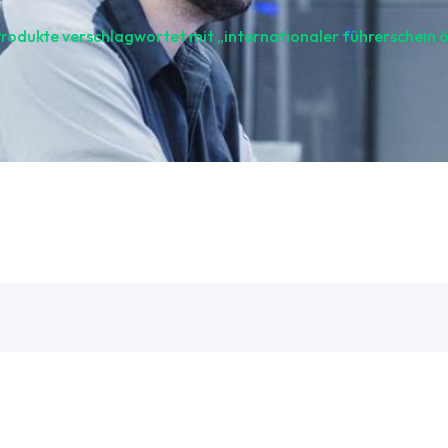
rodukte verschlagwortet mit „internationaler führerschein ö