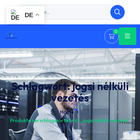
DE
0
Schlagwort:
jogsi nélküli
vezetés
Home
Produkte verschlagwortet mit „jogsi nélküli vezetés“