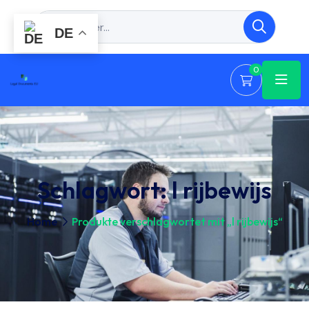
DE
0
Schlagwort:
l rijbewijs
Home
Produkte verschlagwortet mit „l rijbewijs“