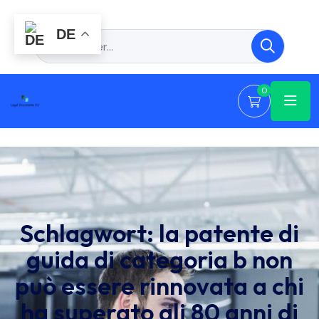
DE
0
Schlagwort:
la patente di
guida di categoria b non
può essere rinnovata a chi
ha superato gli 80 anni di