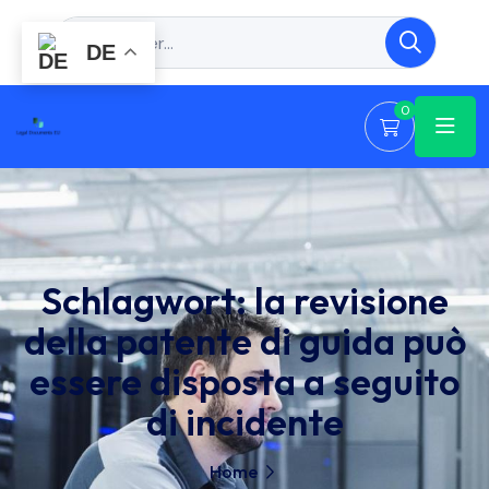
DE
0
Schlagwort:
la revisione
della patente di guida può
essere disposta a seguito
di incidente
Home