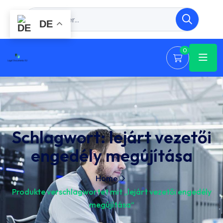
DE
0
Schlagwort:
lejárt vezetői
engedély megújítása
Home
Produkte verschlagwortet mit „lejárt vezetői engedély
megújítása“