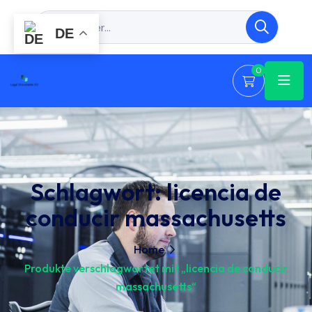
DE
0
Schlagwort:
licencia de
conducir massachusetts
Home
Produkte verschlagwortet mit „licencia de conducir
massachusetts“