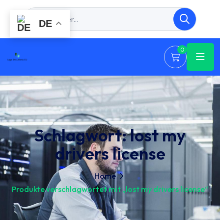
DE
0
Schlagwort:
lost my
drivers license
Home
Produkte verschlagwortet mit „lost my drivers license“