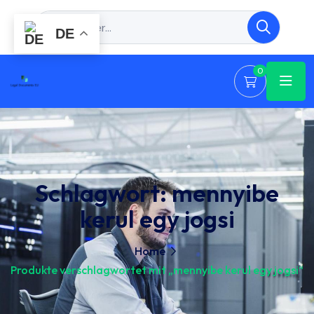
DE
0
Schlagwort:
mennyibe
kerul egy jogsi
Home
Produkte verschlagwortet mit „mennyibe kerul egy jogsi“