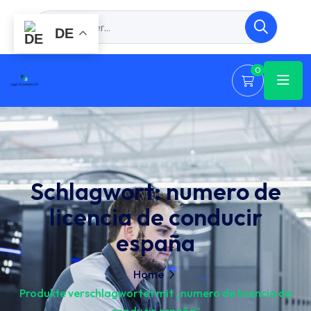
DE
0
Schlagwort:
numero de
licencia de conducir
españa
Home
Produkte verschlagwortet mit „numero de licencia de