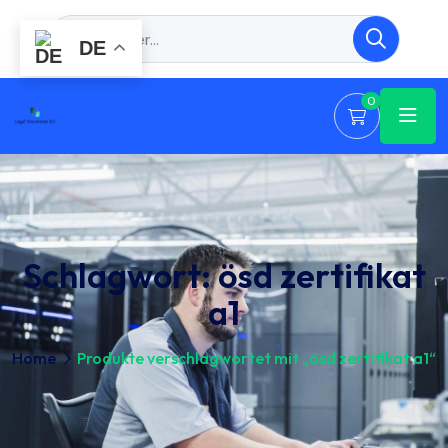
DE
0
Schlagwort:
ösd zertifikat
a1
Home
Produkte verschlagwortet mit „ösd zertifikat a1“