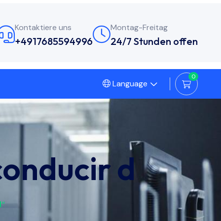
Kontaktiere uns
Montag-Freitag
+4917685594996
24/7 Stunden offen
0
Language
conducir d
d“