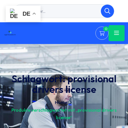
DE
0
Schlagwort:
provisional
drivers license
Home
Produkte verschlagwortet mit „provisional drivers
license“