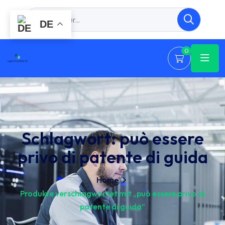
DE
0
Schlagwort:
può essere
privo di patente di guida
Home
Produkte verschlagwortet mit „può essere privo di
patente di guida“