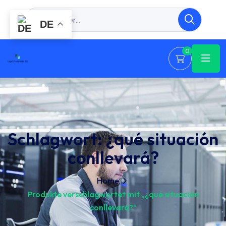
DE
0
Schlagwort:
¿qué situación
conllevará?
Home
Produkte verschlagwortet mit „¿qué situación
conllevará?“