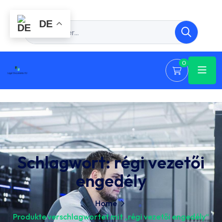
DE
0
Schlagwort:
régi vezetői
engedély
Home
Produkte verschlagwortet mit „régi vezetői engedély“