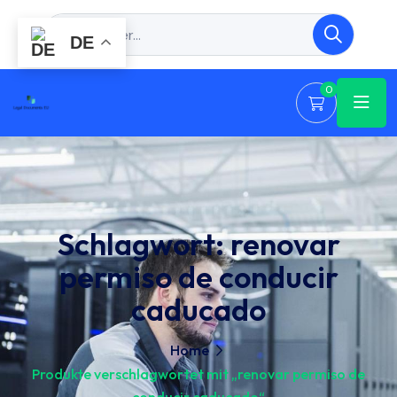
DE
0
Schlagwort:
renovar
permiso de conducir
caducado
Home
Produkte verschlagwortet mit „renovar permiso de