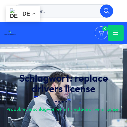
DE
0
Schlagwort:
replace
drivers license
Home
Produkte verschlagwortet mit „replace drivers license“