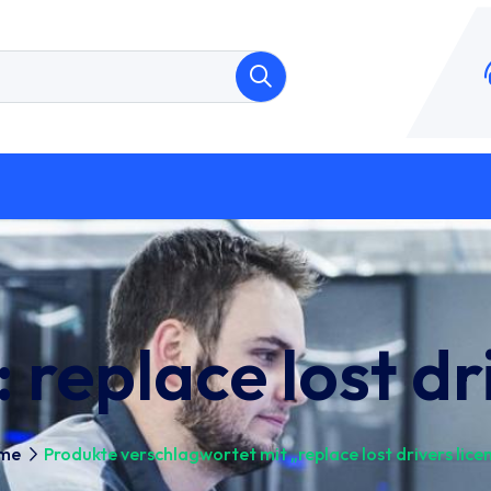
:
replace lost dr
me
Produkte verschlagwortet mit „replace lost drivers lice