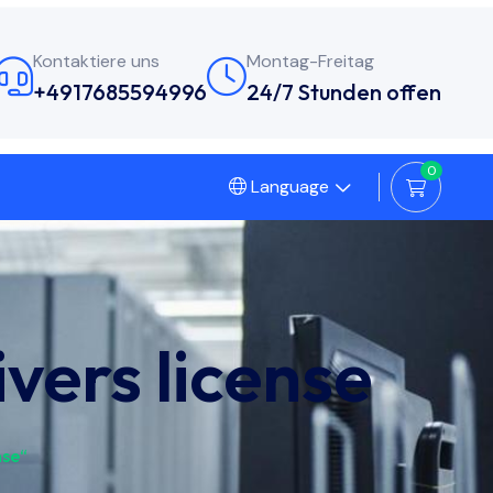
Kontaktiere uns
Montag-Freitag
+4917685594996
24/7 Stunden offen
0
Language
ivers license
nse“