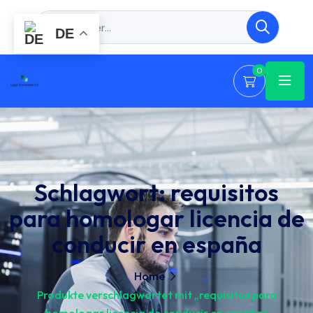
DE
0
Schlagwort:
requisitos
para homologar licencia de
conducir en españa
Home
Produkte verschlagwortet mit „requisitos para