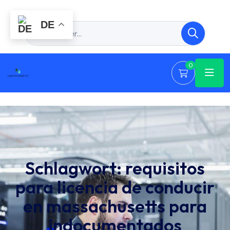
DE
0
Schlagwort:
requisitos
para licencia de conducir
en massachusetts para
indocumentados