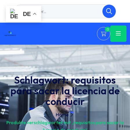
DE
0
Schlagwort:
requisitos
para sacar la licencia de
conducir
Home
Produkte verschlagwortet mit „requisitos para sacar la