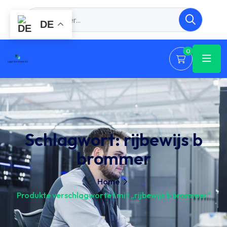
DE
0
Schlagwort:
rijbewijs b
brommer
Home
Produkte verschlagwortet mit „rijbewijs b brommer“