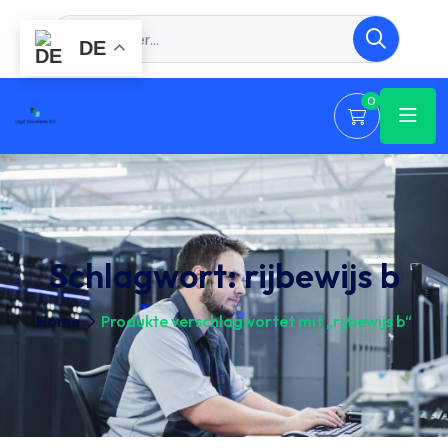
DE
0
Schlagwort:
rijbewijs b
Home
Produkte verschlagwortet mit „rijbewijs b“