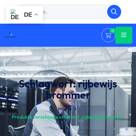
DE
0
Schlagwort:
rijbewijs
brommer
Home
Produkte verschlagwortet mit „rijbewijs brommer“