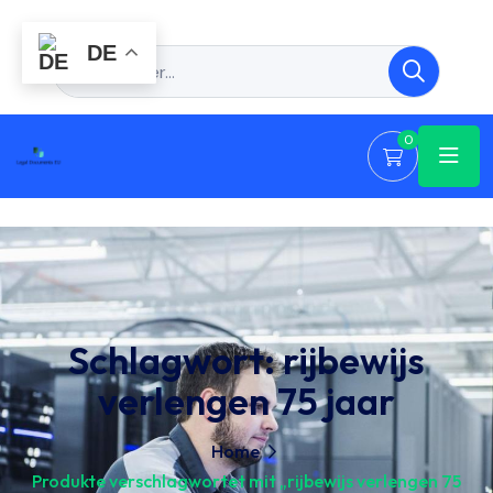
DE
0
Schlagwort:
rijbewijs
verlengen 75 jaar
Home
Produkte verschlagwortet mit „rijbewijs verlengen 75